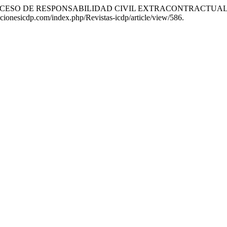
N EL PROCESO DE RESPONSABILIDAD CIVIL EXTRACONTRACT
acionesicdp.com/index.php/Revistas-icdp/article/view/586.